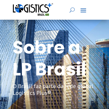
Sobre a
LP Brasil
O Brasil faz parte da rede global
Logistics Plus®.